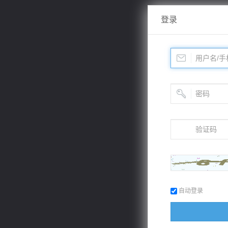
登录
自动登录