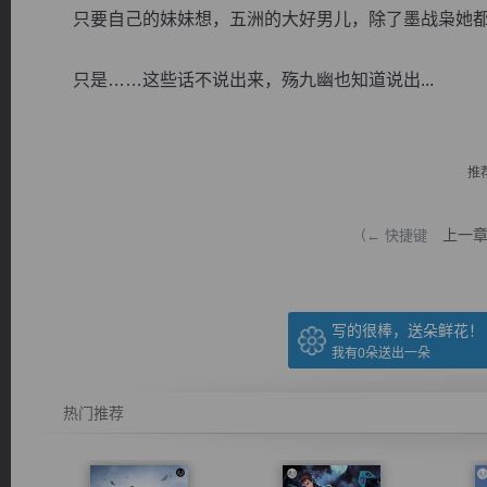
只要自己的妹妹想，五洲的大好男儿，除了墨战枭她都
只是……这些话不说出来，殇九幽也知道说出...
逐浪小说
推
上一
（← 快捷键
写的很棒，送朵鲜花！
我有
0
朵送出一朵
热门推荐