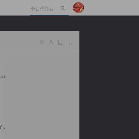
立即登录
011
。
子。