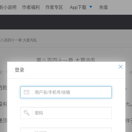
新小说吧
作者福利
作家专区
App下载
充值
逐浪小说
写作助手
第八百四十一章 大夏内乱
第八百四十一章 大夏内乱
登录
说：
不败战神：都市无敌战神
作者：
位面史官
更新时间：2020-07-07 23:04 字数：2
胜利或者另一方落荒而逃或被全歼，只有这样战争才会停止。
有达成，那么对于这样的战局，他们的影响力也就会越来越大
顶聪明的王泰司徒末，怎么也没有想到事情竟然会变成这个样