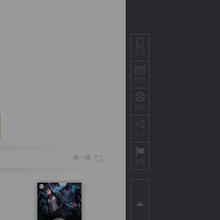
书签
打赏
送花
分享
背
字
宽
滚
换一换
举报