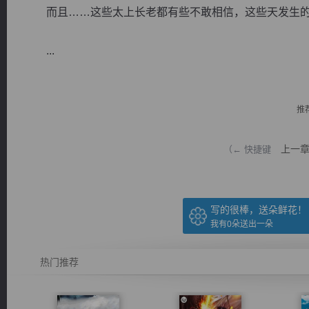
而且……这些太上长老都有些不敢相信，这些天发生的
...
逐浪小说
推
上一
（← 快捷键
写的很棒，送朵鲜花！
我有
0
朵送出一朵
热门推荐