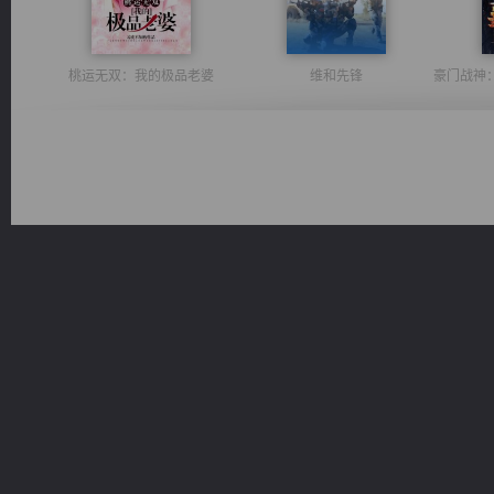
桃运无双：我的极品老婆
维和先锋
无敌从不死开始
都市之至尊君侯
心铸天途
诸仙天下