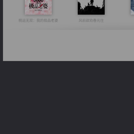
桃运无双：我的极品老婆
风前欲劝春光住
激荡人生
军魂永铸
太古神煌
豪门战神：我既王（又名战神归来不败神婿修罗战神）