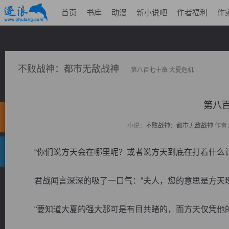
首页
书库
动漫
新小说吧
作者福利
作
不败战神：都市无敌战神
第八百七十章 大夏危机
第八百
小说：
不败战神：都市无敌战神
作者
“你们说方天会在哪里呢？或者说方天到底在打着什么计
君战闻言深深的吸了一口气：“夫人，您的意思是方天现
“要知道大夏的强大那可是有目共睹的，而方天仅凭他的