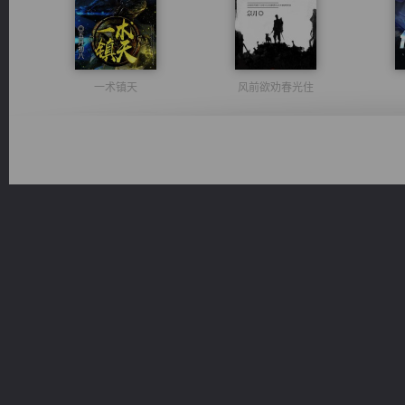
一术镇天
风前欲劝春光住
光明神印
军魂永铸