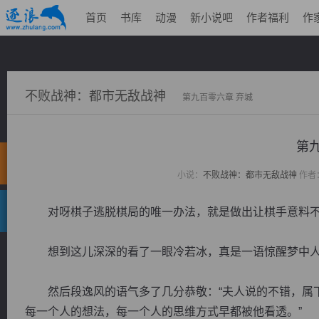
首页
书库
动漫
新小说吧
作者福利
作
不败战神：都市无敌战神
第九百零六章 弃城
第
小说：
不败战神：都市无敌战神
作者
对呀棋子逃脱棋局的唯一办法，就是做出让棋手意料不
想到这儿深深的看了一眼冷若冰，真是一语惊醒梦中
然后段逸风的语气多了几分恭敬：“夫人说的不错，属下
每一个人的想法，每一个人的思维方式早都被他看透。”