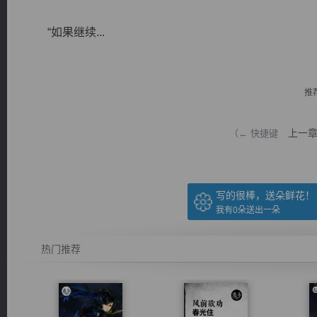
“如果继续...
推
逐浪小说
上一
（← 快捷键
写的很棒，送朵鲜花！
我有
0
朵送出一朵
热门推荐