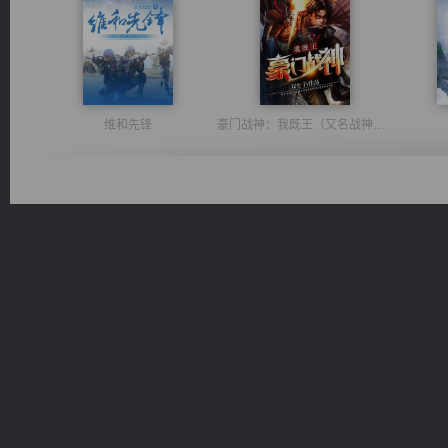
维和先锋
豪门战神：我既王（又名战神归来不败神婿修罗战神）
太古神煌
都市之至尊君侯