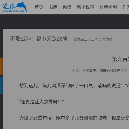
首页
书库
动漫
新小说吧
作者福利
作
不败战神：都市无敌战神
第九百二十二章 入主为帅
第九百
小说：
不败战神：都市无敌战神
作者
想到这儿，殇九幽深深的叹了一口气，喃喃的说道：“呵
“还真是让人意外呀！”
赤瞳听到这句话，眼中多了几分淡淡的吃味，但是更多