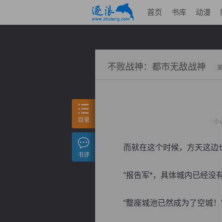
首页
书库
动漫
不败战神：都市无敌战神
目录
小
而就在这个时候，方天这边也
书评
“报告军*，具体城内已经没有
“整座城池已然成为了空城！