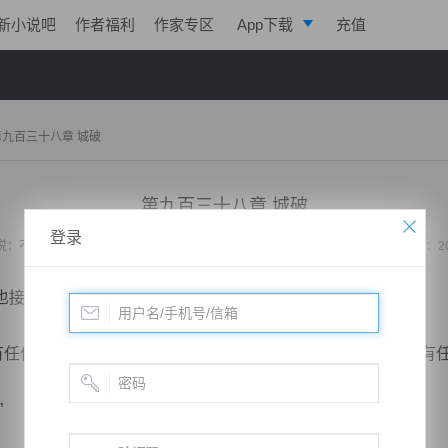
新小说吧
作者福利
作家专区
App下载
充值
逐浪小说
写作助手
第九百三十八章 城破
第九百三十八章 城破
登录
说：
不败战神：都市无敌战神
作者：
位面史官
更新时间：2020-08-13 23:09 字数：2
接到了前方斥候的汇报。
任何大吓人的踪迹，而且再三确认从来没有认后，埋伏也没有任
”