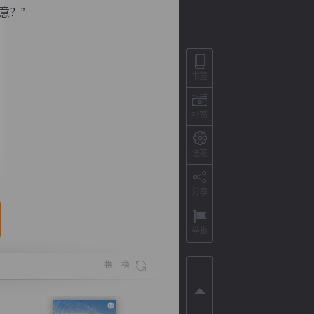
意？”
书签
打赏
送花
分享
背
字
宽
滚
举报
换一换