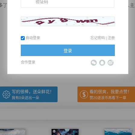
几分淡然，继而缓缓的说道：“冷若冰……你到底在打什么主
自动登录
忘记密码
|
注册
推荐在手机上阅读本书
登录
合作登录
上一章
回目录
下一章
（← 快捷键
快捷键→）
写的很棒，送朵鲜花！
看的很爽，我要点赞！
我有
0
朵送出一朵
赞20逐浪币再看下一章