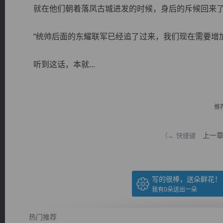
就在他们朝着落凤古城进发的时候，身后的斥候回来了
“统帅后面的东耀联军已经追了过来，我们现在需要增加
听到这话，本就...
逐浪小说
推
上一
（← 快捷键
写的很棒，送朵鲜花！
我有
0
朵送出一朵
热门推荐