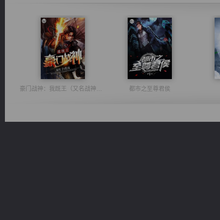
豪门战神：我既王（又名战神归来不败神婿修罗战神）
都市之至尊君侯
太古神煌
心铸天途