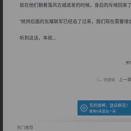
就在他们朝着落凤古城进发的时候，身后的斥候回来了
“统帅后面的东耀联军已经追了过来，我们现在需要增加
听到这话，本就...
逐浪小说
推
上一
（← 快捷键
写的很棒，送朵鲜花！
我有
0
朵送出一朵
热门推荐