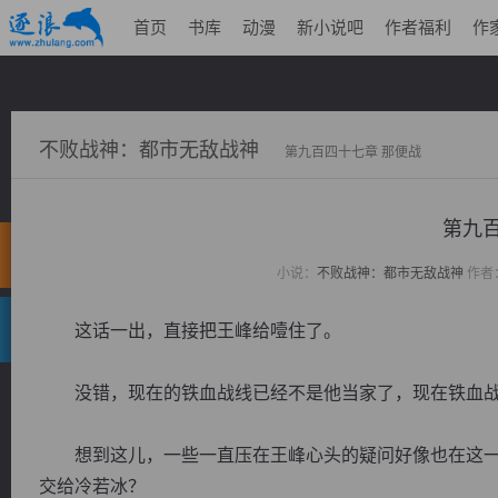
首页
书库
动漫
新小说吧
作者福利
作
不败战神：都市无敌战神
第九百四十七章 那便战
第九百
小说：
不败战神：都市无敌战神
作者
这话一出，直接把王峰给噎住了。
没错，现在的铁血战线已经不是他当家了，现在铁血战
想到这儿，一些一直压在王峰心头的疑问好像也在这一
交给冷若冰？