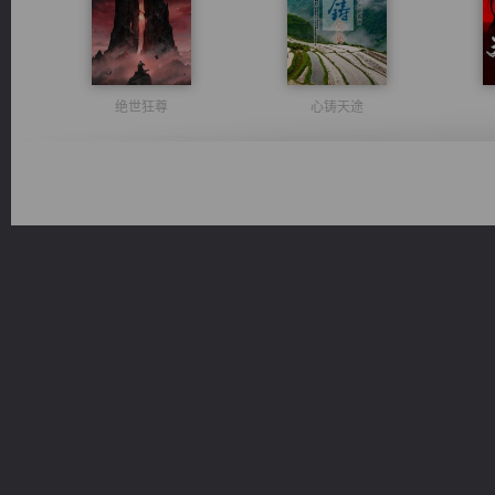
绝世狂尊
心铸天途
一术镇天
风前欲劝春光住