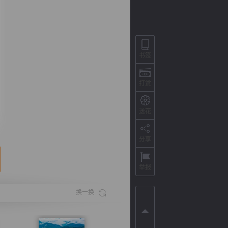
书签
打赏
送花
分享
背
字
宽
滚
举报
换一换