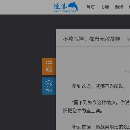
首页
书库
动漫
不败战神：都市无敌战神
目录
小
听到这话，武痴不为所动。
书评
“面下到如今这种地步，你说这
旧把您奉为座上宾。”
听到这话，墨战枭淡淡的说道：