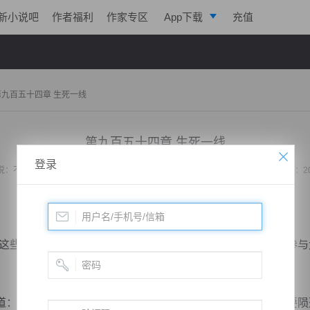
新小说吧
作者福利
作家专区
App下载
充值
逐浪小说
写作助手
第九百五十四章 生死一线
第九百五十四章 生死一线
登录
说：
不败战神：都市无敌战神
作者：
位面史官
更新时间：2020-08-27 23:23 字数：2
些话还有什么意义？要不然我给您一个机会就此褪去不再参与
“呵呵，可惜了，你作为罡气的唯一传人，说不定今天就要陨