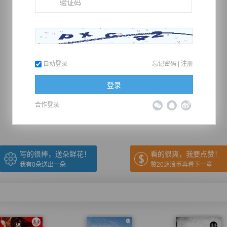
自动登录
忘记密码
|
注册
推荐在手机上阅读本书
登录
合作登录
上一章
回目录
下一章
（← 快捷键
快捷键→）
写的很棒，送朵鲜花！
看的很爽，我要点赞！
我有
0
朵送出一朵
赞20逐浪币再看下一章