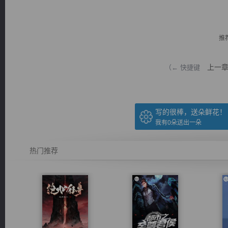
推
上一
（← 快捷键
逐浪小说
写的很棒，送朵鲜花！
我有
0
朵送出一朵
热门推荐