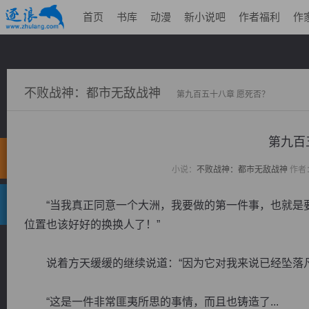
首页
书库
动漫
新小说吧
作者福利
作
不败战神：都市无敌战神
第九百五十八章 愿死否？
第九百
小说：
不败战神：都市无敌战神
作者
“当我真正同意一个大洲，我要做的第一件事，也就是要
位置也该好好的换换人了！”
说着方天缓缓的继续说道：“因为它对我来说已经坠落凡
“这是一件非常匪夷所思的事情，而且也铸造了...