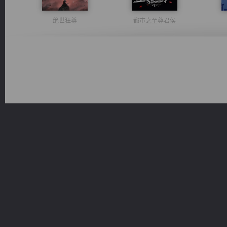
绝世狂尊
都市之至尊君侯
维和先锋
太古神煌
军魂永铸
豪门战神：我既王（又名战神归来不败神婿修罗战神）