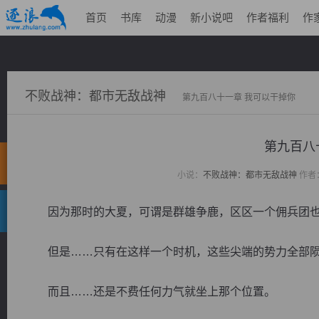
首页
书库
动漫
新小说吧
作者福利
作
不败战神：都市无敌战神
第九百八十一章 我可以干掉你
第九百八
小说：
不败战神：都市无敌战神
作者
因为那时的大夏，可谓是群雄争鹿，区区一个佣兵团也
但是……只有在这样一个时机，这些尖端的势力全部陨
而且……还是不费任何力气就坐上那个位置。