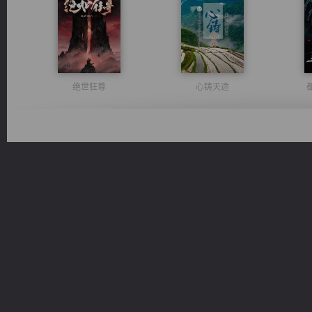
绝世狂尊
心铸天途
豪门战神：我既王（又名战神归来不败神婿修罗战神）
维和先锋