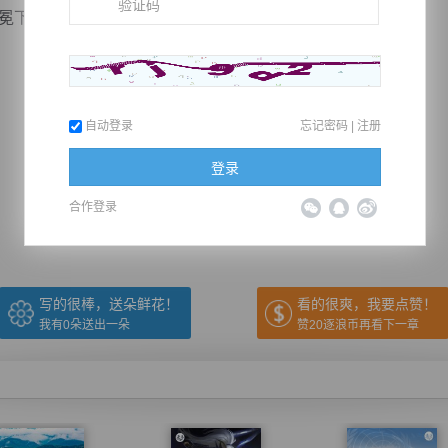
下干掉的？”
自动登录
忘记密码
|
注册
推荐在手机上阅读本书
登录
合作登录
上一章
回目录
下一章
（← 快捷键
快捷键→）
写的很棒，送朵鲜花！
看的很爽，我要点赞！
我有
0
朵送出一朵
赞20逐浪币再看下一章