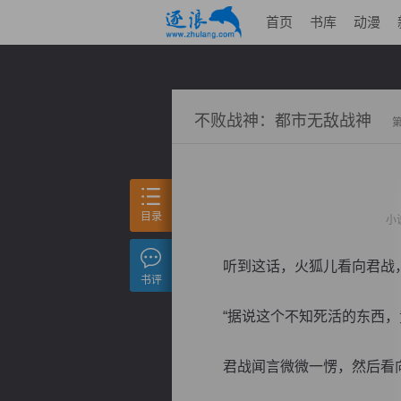
首页
书库
动漫
不败战神：都市无敌战神
目录
小
听到这话，火狐儿看向君战，缓
书评
“据说这个不知死活的东西，竟
君战闻言微微一愣，然后看向