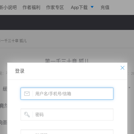
新小说吧
作者福利
作家专区
App下载
充值
逐浪小说
写作助手
第一千三十章 狐儿
第一千三十章 狐儿
登录
说：
不败战神：都市无敌战神
作者：
位面史官
更新时间：2020-09-23 23:37 字数：2
缓的说道：“黑柯西已经死了，而且死在无尽的恐惧之中。”
然贪恋战神妃的美色，相对战神妃出手……”
墨战枭的方向，毕竟战神妃是谁他可比任何人都要清楚。