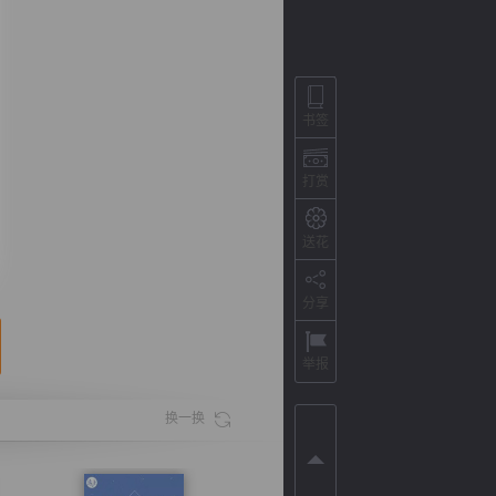
书签
打赏
送花
分享
背
字
宽
滚
举报
换一换