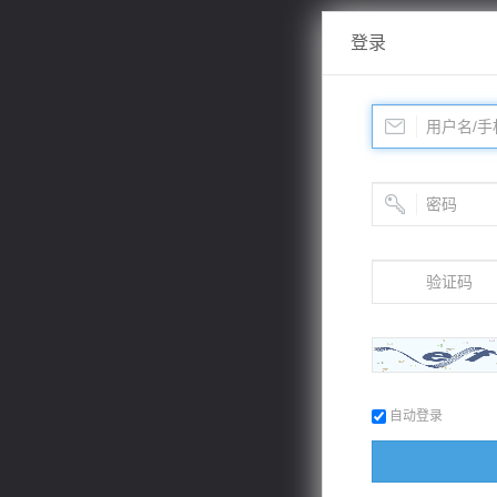
登录
自动登录