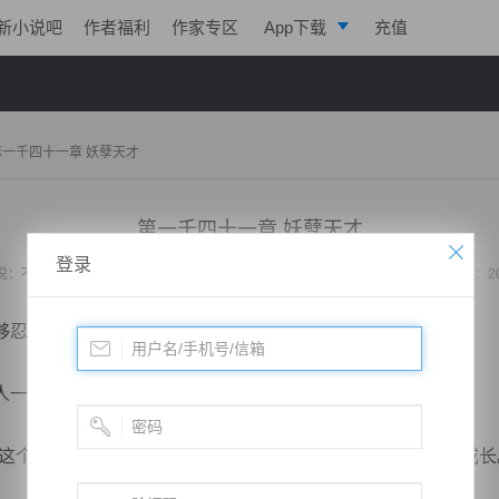
新小说吧
作者福利
作家专区
App下载
充值
逐浪小说
写作助手
第一千四十一章 妖孽天才
第一千四十一章 妖孽天才
登录
说：
不败战神：都市无敌战神
作者：
位面史官
更新时间：2020-09-27 23:25 字数：2
够忍受？
一把拉住，这时黄泉老人用无比认真的态度跟他们说的。
个小子实在是太过恐怖了，今天结了仇！绝对不能放任他成长