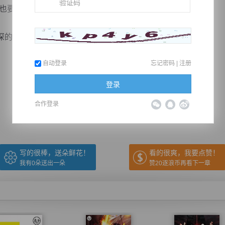
要把它解决在这里。”
吸...
自动登录
忘记密码
|
注册
推荐在手机上阅读本书
登录
合作登录
上一章
回目录
下一章
（← 快捷键
快捷键→）
写的很棒，送朵鲜花！
看的很爽，我要点赞！
我有
0
朵送出一朵
赞20逐浪币再看下一章