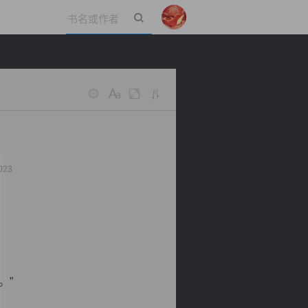
立即登录
023
。”