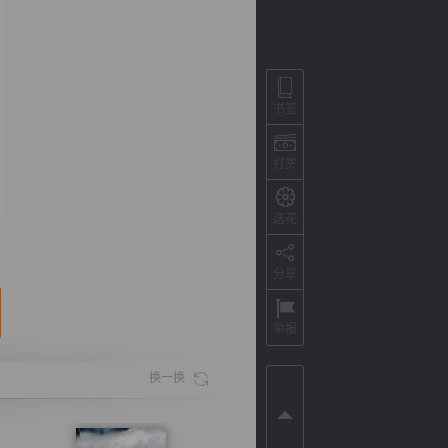
书签
打赏
送花
分享
背
字
宽
滚
举报
换一换