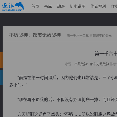
首页
书库
动漫
新小说吧
作者福利
作
不败战神：都市无敌战神
第一千六十二章 毒蛇眼中的柔光
第一千六十
小说：
不败战神：都市无敌战神
作者
“而是在第一时间退兵，因为他们也非常清楚，三个小时
多小时。”
“现在再不退兵的话，不但没有办法将您干掉，而且还会
方天听到这话点了点头：“不错……所以说到底这场战争，