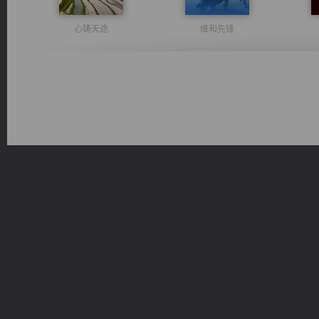
心铸天途
维和先锋
桃运无双：我的极品老婆
风前欲劝春光住
都市之至尊君侯
豪门战神：我既王（又名战神归来不败神婿修罗战神）