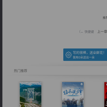
推
上一
（← 快捷键
逐浪小说
写的很棒，送朵鲜花！
我有
0
朵送出一朵
热门推荐