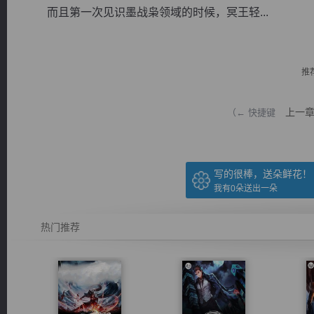
而且第一次见识墨战枭领域的时候，冥王轻...
推
逐浪小说
上一
（← 快捷键
写的很棒，送朵鲜花！
我有
0
朵送出一朵
热门推荐