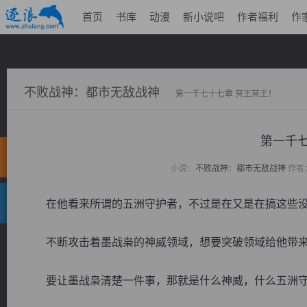
首页
书库
动漫
新小说吧
作者福利
作
不败战神：都市无敌战神
第一千七十七章 冥王冥王！
第一千七
小说：
不败战神：都市无敌战神
作者
在他看来所谓的五洲守护者，不过是在又是在搞这些没
不断攻击着墨战枭的神威领域，想要突破领域给他带来
要让墨战枭清楚一件事，那就是什么神威，什么五洲守