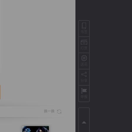
书签
打赏
送花
分享
背
字
宽
滚
举报
换一换