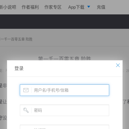
新小说吧
作者福利
作家专区
App下载
充值
逐浪小说
写作助手
第一千一百零五章 险胜
第一千一百零五章 险胜
登录
说：
不败战神：都市无敌战神
作者：
位面史官
更新时间：2020-10-22 21:41 字数：2
非常动心的，毕竟英雄末路，最容易滋生的就是退意。
让他们放弃信仰，只是让他们从这里撤退罢了，而且也讲明了
没有任何意义的。