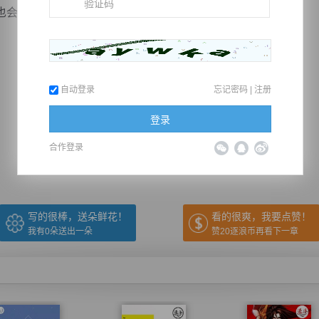
会放弃对抗，缓缓的向后退一步……
自动登录
忘记密码
|
注册
推荐在手机上阅读本书
登录
合作登录
上一章
回目录
下一章
（← 快捷键
快捷键→）
写的很棒，送朵鲜花！
看的很爽，我要点赞！
我有
0
朵送出一朵
赞20逐浪币再看下一章