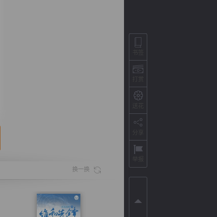
书签
打赏
送花
分享
背
字
宽
滚
举报
换一换