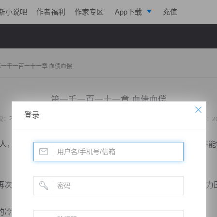
新小说吧
作者福利
作家专区
App下载
充值
逐浪小说
写作助手
第一千一百一十一章 血债血偿
第一千一百一十一章 血债血偿
登录
说：
不败战神：都市无敌战神
作者：
位面史官
更新时间：2020-10-29 22:55 字数：2
，我将改变这个世界，命运自然会给予我，全能让我做到不能
次对准了墨战枭，这一刻所有人都感觉到一股前所未有的压力
冷若冰都不例外。