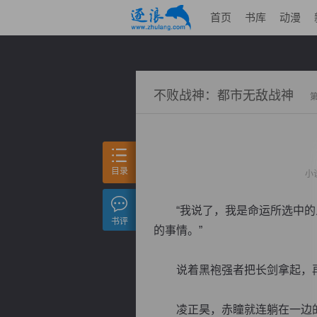
首页
书库
动漫
不败战神：都市无敌战神
目录
小
“我说了，我是命运所选中的人
书评
的事情。”
说着黑袍强者把长剑拿起，再
凌正昊，赤瞳就连躺在一边的