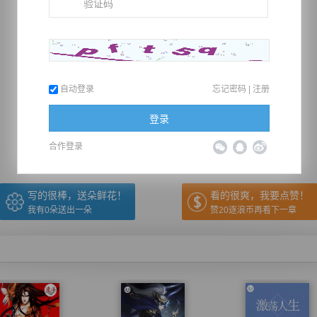
自动登录
忘记密码
|
注册
推荐在手机上阅读本书
登录
上一章
回目录
下一章
（← 快捷键
快捷键→）
合作登录
写的很棒，送朵鲜花！
看的很爽，我要点赞！
我有
0
朵送出一朵
赞20逐浪币再看下一章