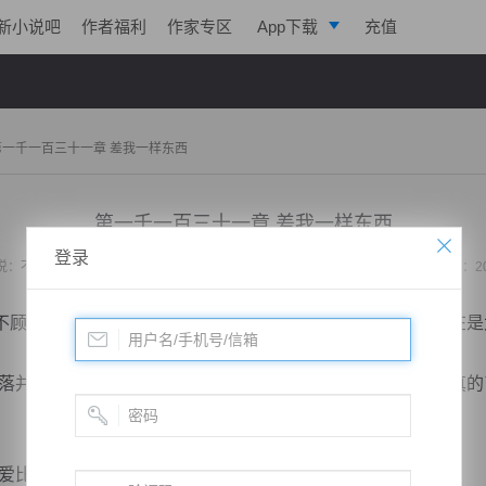
新小说吧
作者福利
作家专区
App下载
充值
逐浪小说
写作助手
第一千一百三十一章 差我一样东西
第一千一百三十一章 差我一样东西
登录
说：
不败战神：都市无敌战神
作者：
位面史官
更新时间：2020-11-07 23:26 字数：2
及什么场合，就嚎啕大哭了起来：“呜呜……墨战枭你实在是
并为你做了很多，他也等了你这么久，但是我的爱就不是真的
比不上冷若冰，我只是付出的不够罢了，...