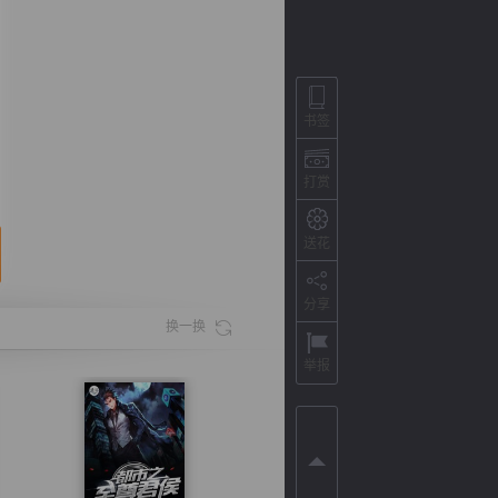
书签
打赏
送花
分享
背
字
宽
滚
换一换
举报