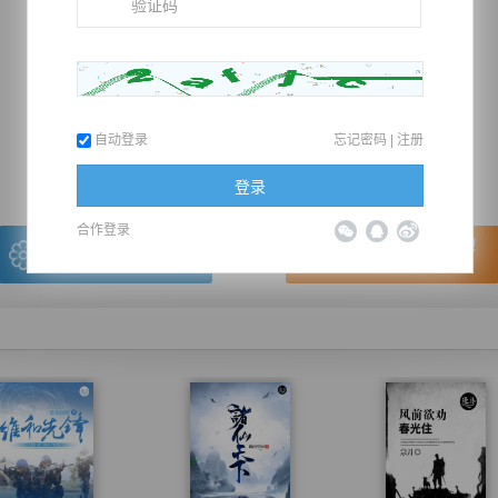
推荐在手机上阅读本书
自动登录
忘记密码
|
注册
上一章
回目录
下一章
（← 快捷键
快捷键→）
登录
合作登录
写的很棒，送朵鲜花！
看的很爽，我要点赞！
我有
0
朵送出一朵
赞20逐浪币再看下一章