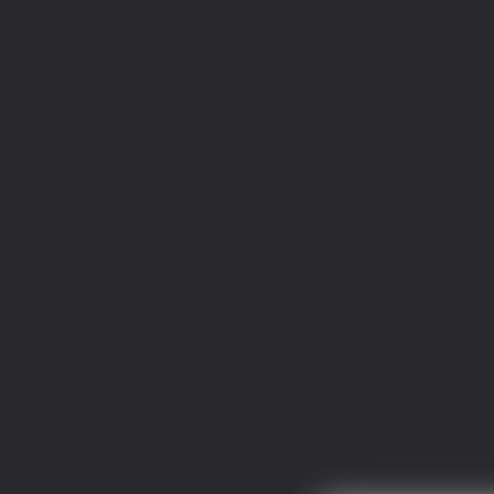
维和先锋
桃运无双：我的极品老婆