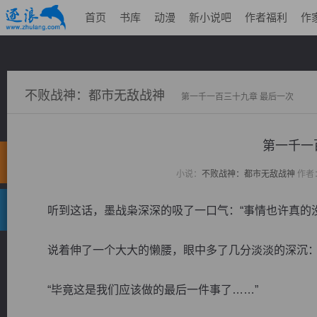
首页
书库
动漫
新小说吧
作者福利
作
不败战神：都市无敌战神
第一千一百三十九章 最后一次
第一千一
小说：
不败战神：都市无敌战神
作者
听到这话，墨战枭深深的吸了一口气：“事情也许真的没
说着伸了一个大大的懒腰，眼中多了几分淡淡的深沉：“
“毕竟这是我们应该做的最后一件事了……”