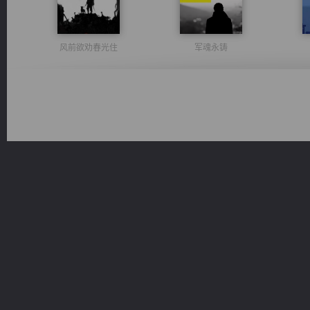
风前欲劝春光住
军魂永铸
太古神煌
桃运无双：我的极品老婆
一术镇天
都市之至尊君侯