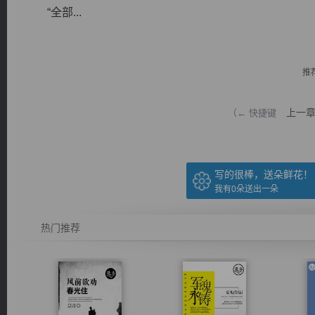
“全部...
推
逐浪小说
上一
（← 快捷键
写的很棒，送朵鲜花！
我有
0
朵送出一朵
热门推荐