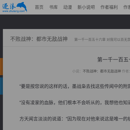
首页
书库
动漫
新小说吧
作者福利
作
不败战神：都市无敌战神
第一千一百五十六章 对我可以百无
第一千一百五
小说：
不败战神：都市无敌战神
作者
“要是按您说的这样的话，墨战枭去找这些传闻中的附属
“没有凌家的血脉，他们根本不会听从的，我想他也知道
方天闻言淡淡的说道：“因为现在对他来说这是唯一的机