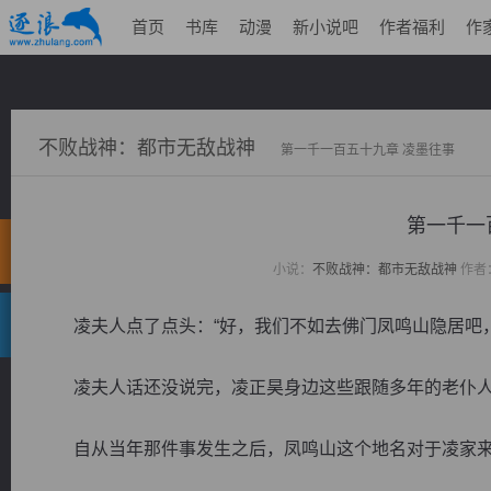
首页
书库
动漫
新小说吧
作者福利
作
不败战神：都市无敌战神
第一千一百五十九章 凌墨往事
第一千一
小说：
不败战神：都市无敌战神
作者
凌夫人点了点头：“好，我们不如去佛门凤鸣山隐居吧，
凌夫人话还没说完，凌正昊身边这些跟随多年的老仆人
自从当年那件事发生之后，凤鸣山这个地名对于凌家来