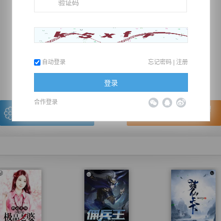
推荐在手机上阅读本书
自动登录
忘记密码
|
注册
上一章
回目录
下一章
（← 快捷键
快捷键→）
登录
合作登录
写的很棒，送朵鲜花！
看的很爽，我要点赞！
我有
0
朵送出一朵
赞20逐浪币再看下一章