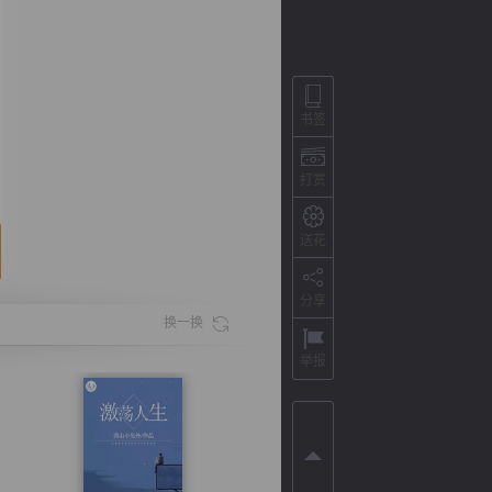
书签
打赏
送花
分享
背
字
宽
滚
换一换
举报