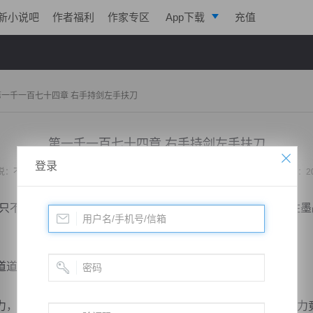
新小说吧
作者福利
作家专区
App下载
充值
逐浪小说
写作助手
第一千一百七十四章 右手持剑左手扶刀
第一千一百七十四章 右手持剑左手扶刀
登录
说：
不败战神：都市无敌战神
作者：
位面史官
更新时间：2020-11-21 23:14 字数：2
不过让我们站了一个大义的名分可以不收排挤，在这的拖住墨
道神秘人影全部参与到了战争之中。
只感觉到了丝丝的夜晚，他怎么也没有想到这个你姑的实力竟然