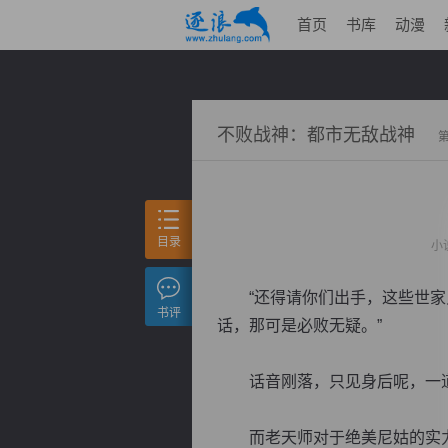
首页
书库
动漫
不败战神：都市无敌战神
目录
小
“还得请你们出手，这些世家只
书评
话，那可是必败无疑。”
话音刚落，只见身后呢，一道
而老天师对于绝美尼姑的实力，