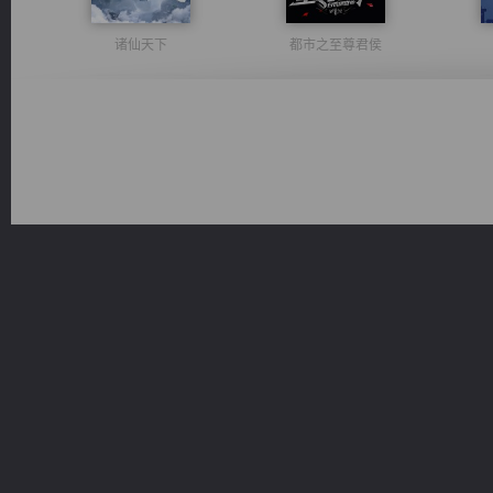
诸仙天下
都市之至尊君侯
绝世狂尊
维和先锋
佣兵王
心铸天途