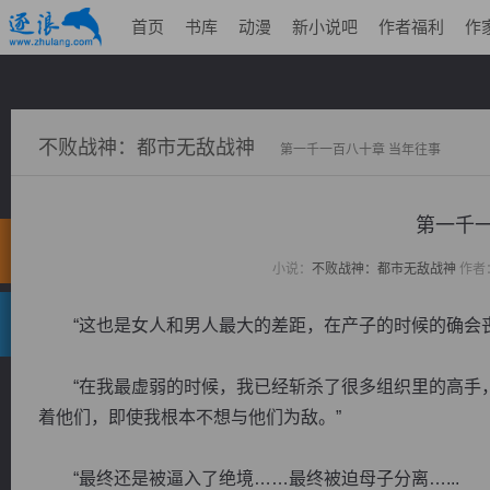
首页
书库
动漫
新小说吧
作者福利
作
不败战神：都市无敌战神
第一千一百八十章 当年往事
第一千一
小说：
不败战神：都市无敌战神
作者
“这也是女人和男人最大的差距，在产子的时候的确会丧
“在我最虚弱的时候，我已经斩杀了很多组织里的高手，
着他们，即使我根本不想与他们为敌。”
“最终还是被逼入了绝境……最终被迫母子分离…...