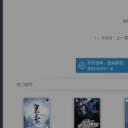
推
上一
（← 快捷键
逐浪小说
写的很棒，送朵鲜花！
我有
0
朵送出一朵
热门推荐