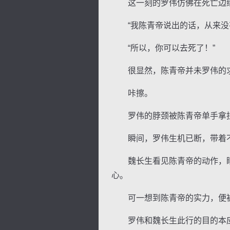
这一刻的罗伟仿佛在死亡边缘
“我陈青帝说出的话，从来没有
“所以，你可以去死了！”
很显然，陈青帝并未罗伟的求
咔擦。
罗伟的脖颈被陈青帝单手拿捏
瞬间，罗伟生机已断，带着
魏长生看见陈青帝的动作，眼
心。
可一想到陈青帝的实力，便被
罗伟和魏长生此行的目的本应