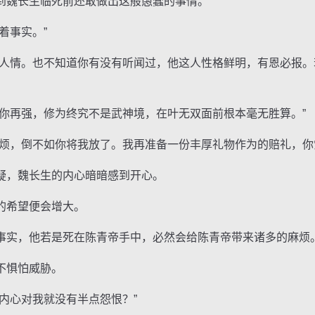
魏长生临死前还敢做出这般愚蠢的事情。
着事实。”
情。也不知道你有没有听闻过，他这人性格鲜明，有恩必报。
再强，修为终究不是武神境，在叶无双面前根本毫无胜算。”
，倒不如你将我放了。我再准备一份丰厚礼物作为的赔礼，你
，魏长生的内心暗暗感到开心。
希望便会增大。
实，他若是死在陈青帝手中，必然会给陈青帝带来诸多的麻烦
不惧怕威胁。
心对我就没有半点怨恨？”