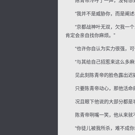
陈青帝冷哼了一声，没有想到
“我并不是威胁你，而是阐述
“京都战神叶无双，欠我一个人
肯定会亲自找你麻烦。”
“也许你自认为实力很强，可你
“与其给自己招惹来这么多麻烦
见此刻陈青帝的脸色露出迟疑
只要陈青帝动心，那他活命的
况且眼下他说的大部分都是事
陈青帝咧嘴一笑，他从来就
“你徒儿被我所杀，难不成你内