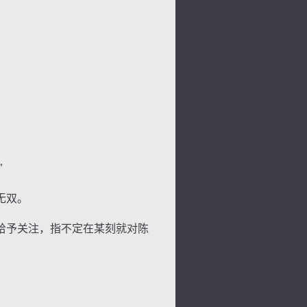
景
号
度
动
”
无双。
给予关注，指不定在某刻就对陈