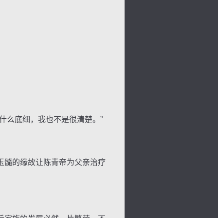
什么底细，我也不是很清楚。”
背
字
宽
滚
玉髓的缘故让陈青帝为父亲治疗