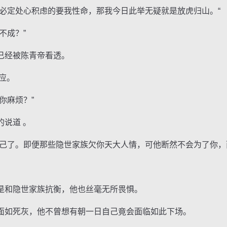
定处心积虑的要我性命，那我今日此举无疑就是放虎归山。“
不成？”
经被陈青帝看透。
应。
你麻烦？”
说道 。
了。即便那些隐世家族欠你天大人情，可他断然不会为了你，
。
和隐世家族抗衡，他也丝毫无所畏惧。
如死灰，他不曾想有朝一日自己竟会面临如此下场。