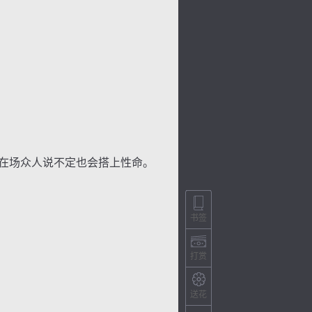
在场众人说不定也会搭上性命。
书签
打赏
送花