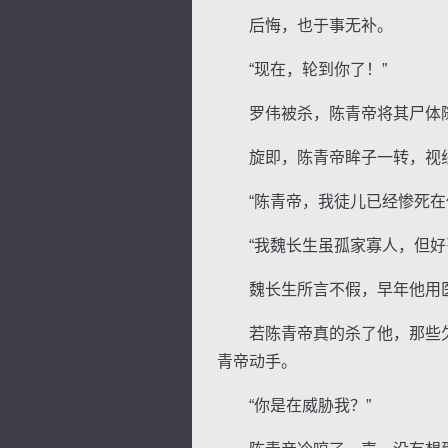
后悔，也于事无补。
“现在，轮到你了！”
罗伟被杀，陈青帝将其尸体随
旋即，陈青帝眸子一转，视线
“陈青帝，我徒儿已经惨死在你
“我魏长生虽孤家寡人，但好歹
魏长生所言不假，早年他用医
若陈青帝真的杀了他，那些欠
青帝动手。
“你是在威胁我？”