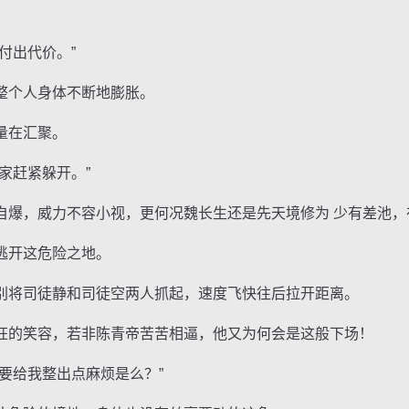
付出代价。”
个人身体不断地膨胀。
量在汇聚。
赶紧躲开。”
，威力不容小视，更何况魏长生还是先天境修为 少有差池，
开这危险之地。
将司徒静和司徒空两人抓起，速度飞快往后拉开距离。
的笑容，若非陈青帝苦苦相逼，他又为何会是这般下场！
给我整出点麻烦是么？”