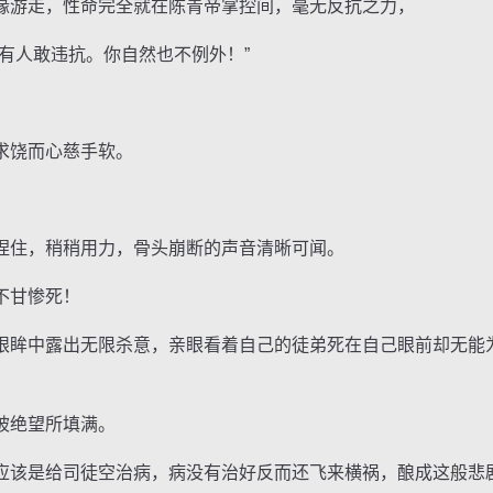
游走，性命完全就在陈青帝掌控间，毫无反抗之力，
人敢违抗。你自然也不例外！”
饶而心慈手软。
住，稍稍用力，骨头崩断的声音清晰可闻。
不甘惨死！
眸中露出无限杀意，亲眼看着自己的徒弟死在自己眼前却无能
绝望所填满。
该是给司徒空治病，病没有治好反而还飞来横祸，酿成这般悲