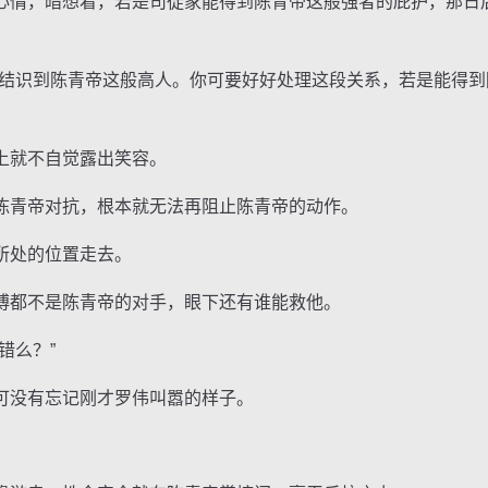
情，暗想着，若是司徒家能得到陈青帝这般强者的庇护，那日
识到陈青帝这般高人。你可要好好处理这段关系，若是能得到
就不自觉露出笑容。
青帝对抗，根本就无法再阻止陈青帝的动作。
处的位置走去。
都不是陈青帝的对手，眼下还有谁能救他。
错么？”
没有忘记刚才罗伟叫嚣的样子。