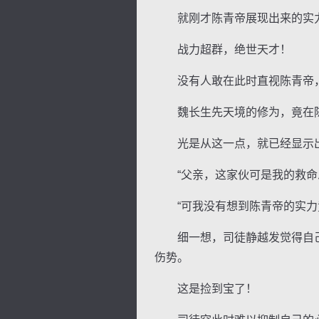
就刚才陈青帝展现出来的实力
战力超群，绝世天才！
没有人敢在此时直视陈青帝，
逐浪小说
魏长生先天境的修为，竟在陈
光是从这一点，就已经显示出
“父亲，这家伙可是我的救命恩
“可我没有想到陈青帝的实力竟
细一想，司徒静越发觉得自己
伤势。
这是捡到宝了！