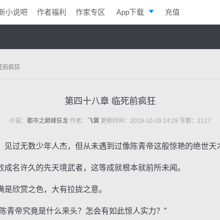
新小说吧
作者福利
作家专区
App下载
充值
逐浪小说
写作助手
死前疯狂
第四十八章 临死前疯狂
小说：
都市之巅峰狂龙
作者：
飞翼
更新时间：2019-10-20 14:29 字数：2117
见过无数少年人杰，但从未遇到过像陈青帝这般惊艳的绝世天
成名许久的先天境武者，这等成就根本就前所未闻。
是欣赏之色，大有拉拢之意。
青帝究竟是什么来头？怎会有如此惊人实力？”