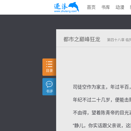
首页
书库
动漫
都市之巅峰狂龙
第四十八章 临
目录
司徒空作为家主，年过半百，
书评
年纪不过二十几岁，便能击败
不由得，望着陈青帝的目光满
“静儿，你实话跟父亲说，这陈