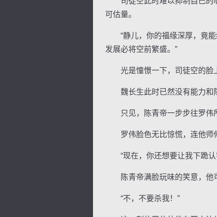
司徒空此时难以抑制自己的心
可估量。
“静儿，你的福缘深厚，竟能结
发展必将空前繁盛。”
光是憧憬一下，司徒空的脸上
魏长生此时已然没有能力和陈
只见，陈青帝一步步往罗伟所
罗伟脸色无比惊慌，连他师傅
“现在，你还想要让我下跪认
陈青帝满脸玩味的笑意，他可
“不，不要杀我！”