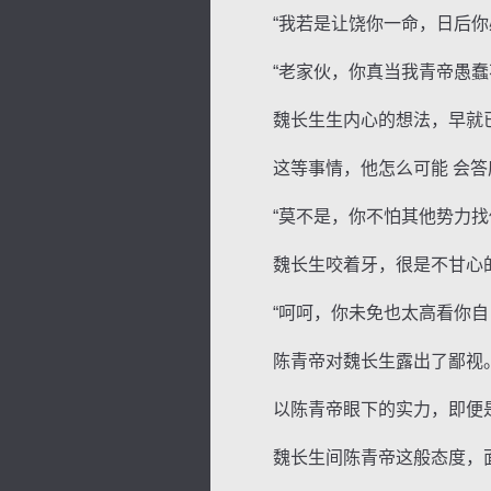
“我若是让饶你一命，日后你必
“老家伙，你真当我青帝愚蠢
魏长生生内心的想法，早就已
这等事情，他怎么可能 会答
“莫不是，你不怕其他势力找
魏长生咬着牙，很是不甘心的
“呵呵，你未免也太高看你自己
陈青帝对魏长生露出了鄙视
以陈青帝眼下的实力，即便是
魏长生间陈青帝这般态度，面