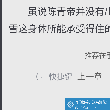
虽说陈青帝并没有出
雪这身体所能承受得住
推荐在
上一章
（← 快捷键
写的很棒，送朵鲜花！
我有
0
朵送出一朵