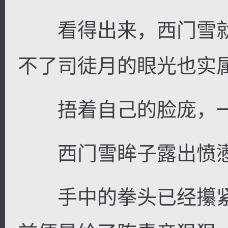
看得出来，西门雪就
不了司徒月的眼光也实
捂着自己的脸庞，一
西门雪眸子露出愤懑
手中的拳头已经攥紧