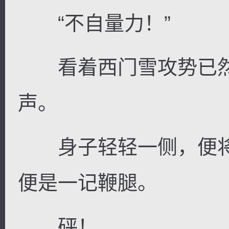
“不自量力！”
看着西门雪攻势已然
声。
身子轻轻一侧，便将
便是一记鞭腿。
砰！