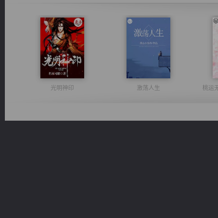
光明神印
激荡人生
桃运
维和先锋
豪门战神：我既王（又名战神归来不败神婿修罗战神）