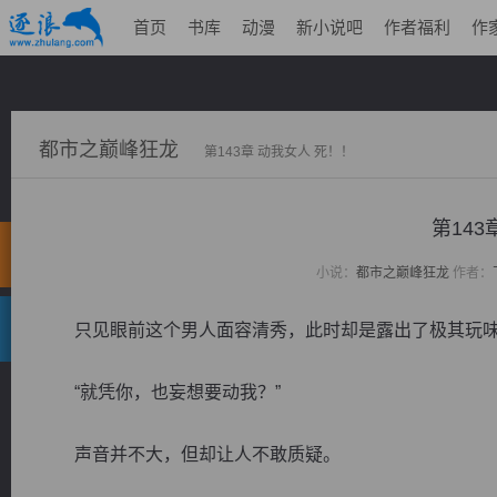
首页
书库
动漫
新小说吧
作者福利
作
都市之巅峰狂龙
第143章 动我女人 死！！
第143
小说：
都市之巅峰狂龙
作者：
只见眼前这个男人面容清秀，此时却是露出了极其玩味
“就凭你，也妄想要动我？”
声音并不大，但却让人不敢质疑。