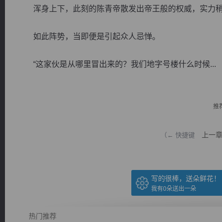
浑身上下，此刻的陈青帝散发出帝王般的权威，实力稍
如此阵势，当即便是引起众人忌惮。
“这家伙是从哪里冒出来的？我们地字号楼什么时候...
逐浪小说
推
上一
（← 快捷键
写的很棒，送朵鲜花！
我有
0
朵送出一朵
热门推荐