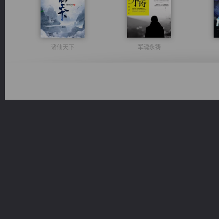
诸仙天下
军魂永铸
光明神印
维和先锋