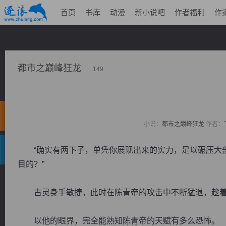
首页
书库
动漫
新小说吧
作者福利
作
都市之巅峰狂龙
149
小说：
都市之巅峰狂龙
作者：
“确实有两下子，单凭你展现出来的实力，足以碾压大部
目的？”
古灵身手敏捷，此时在陈青帝的攻击中不断猛退，趁着
以他的眼界，完全能熟知陈青帝的天赋有多么恐怖。