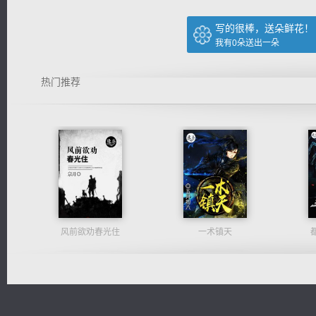
写的很棒，送朵鲜花！
我有
0
朵送出一朵
热门推荐
风前欲劝春光住
一术镇天