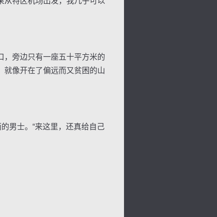
果从特区机场出发，我几乎可以
口，旁边只有一座五十平方米的
景
号
度
动
，就像开在了偏远而又贫困的山
的男士。“来这里，还真给自己