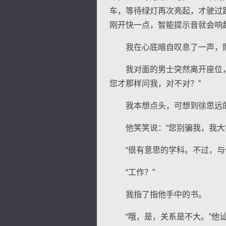
车，等待绿灯再次亮起，才驶过
刚开快一点，智能提示音就会响
我在心底暗自叹息了一声，照
我对面的男士突然离开座位，在
逐浪小说
您才那样问我，对不对？”
我本想点头，可想到徐思远的叮
他笑笑说：“您别骗我，我大学
“很有意思的学科。不过，与你
“工作？”
我指了指他手中的书。
“哦，是，关系是不大。”他讪