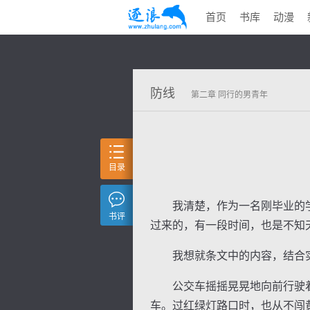
首页
书库
动漫
防线
第二章 同行的男青年
目录
我清楚，作为一名刚毕业的学
书评
过来的，有一段时间，也是不知
我想就条文中的内容，结合实
公交车摇摇晃晃地向前行驶着
车。过红绿灯路口时，也从不闯