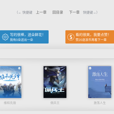
上一章
回目录
下一章
（← 快捷键
快捷键→）
写的很棒，送朵鲜花！
看的很爽，我要点赞！
我有
0
朵送出一朵
赞20逐浪币再看下一章
维和先锋
佣兵王
激荡人生