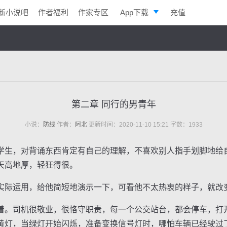
新小说吧
作者福利
作家专区
App下载
充值
逐浪小说
写作助手
第二章 同行的男青年
小说：
防线
作者：
阿北
更新时间：2020-11-10 15:21 字数：1933
生，对背诵东西肯定有自己的理解，不喜欢别人指手划脚地给
天高地厚，轻狂得很。
际运用，给他简短地演示一下，可看他不太热衷的样子，就改
。司机很敬业，很恪守职责，每一个公交站台，都会停车，打
黄灯，当绿灯开始闪烁，准备变换信号灯时，哪怕车辆已经驶过