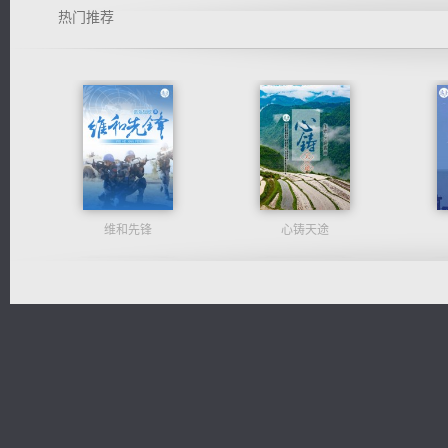
热门推荐
维和先锋
心铸天途
桃运无双：我的极品老婆
一术镇天