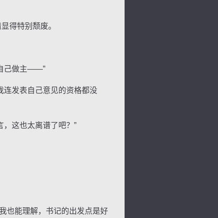
情显得特别颓废。
己做主——”
我连发表自己意见的资格都没
，这也太离谱了吧？”
背
字
宽
滚
我也能理解，书记的出发点是好