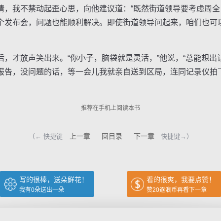
我不禁动起歪心思，向他建议道：“既然街道领导要考虑周全
个发布会，问题也能顺利解决。即使街道领导问起来，咱们也可
才放声笑出来。“你小子，脑袋就是灵活，”他说，“总能想出
报告，没问题的话，等一会儿我就亲自送到区局，连同记录仪拍下
推荐在手机上阅读本书
上一章
回目录
下一章
（← 快捷键
快捷键→）
写的很棒，送朵鲜花！
看的很爽，我要点赞！
我有
0
朵送出一朵
赞20逐浪币再看下一章