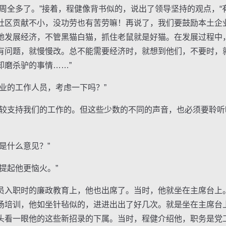
全多了。”接着，程健像背书似的，说出了领导坚持的观点，“
社区贡献不小，没功劳也有苦劳嘛！再说了，我们要鼓励本土企
地发展经济，不管黑猫白猫，抓住老鼠就是好猫。在发展过程中
有问题，就慢慢改。总不能需要经济时，就想到他们，不要时，
卸磨杀驴的事情……”
的工作人员，考虑一下吗？”
支持我们的工作的。但这些少数的不同的声音，也必须要聆听呀
什么意见？”
起他更恼火。”
入职时的廉政教育上，他也出席了。当时，他就坐在主席台上
场培训，他如坐针毡似的，进进出出了好几次。就是坐在主席台
头看一眼他的这些新招录的下属。当时，程健介绍他，职务是党