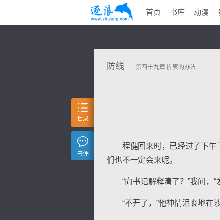
首页
书库
动漫
防线
第四十九章 折衷的办法
目录
程健回来时，已经过了下午下
书评
们也不一定会来呢。
“向书记解释清了？”我问，“
“不开了，”他神情沮丧地在沙