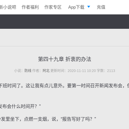
新小说吧
作者福利
作家专区
App下载
充值
逐浪小说
写作助手
第四十九章 折衷的办法
小说：
防线
作者：
阿北
更新时间：2020-11-11 10:20 字数：2113
班时间了。这让我有点儿意外。要第一时间召开新闻发布会，
发布会什么时间开？”
发里坐下，点燃一支烟，说，“报告写好了吗？”