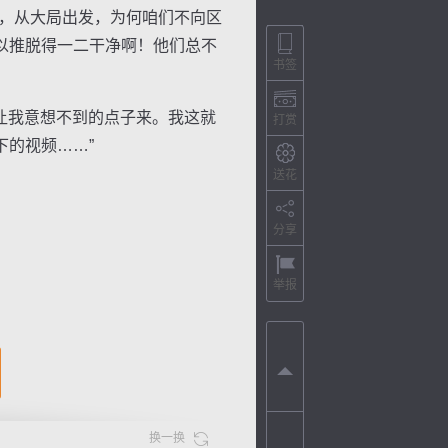
，从大局出发，为何咱们不向区
以推脱得一二干净啊！他们总不
书签
让我意想不到的点子来。我这就
打赏
的视频……”
送花
分享
举报
换一换