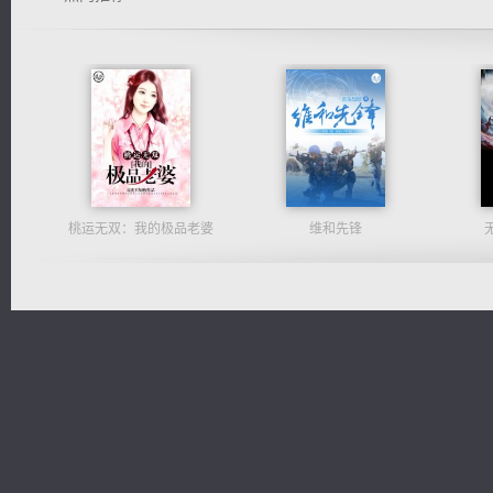
桃运无双：我的极品老婆
维和先锋
一术镇天
光明神印