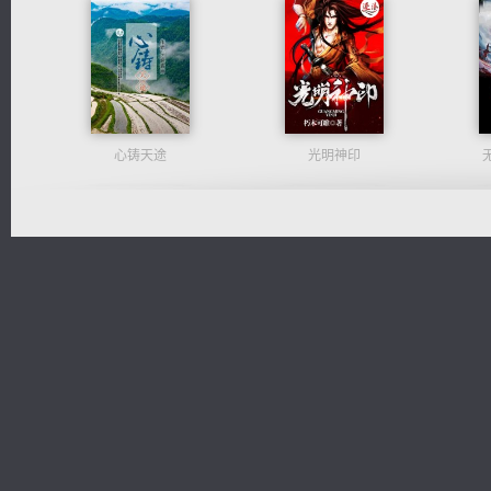
心铸天途
光明神印
都市之至尊君侯
佣兵王