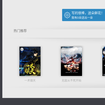
写的很棒，送朵鲜花！
我有
0
朵送出一朵
热门推荐
一术镇天
无敌从不死开始