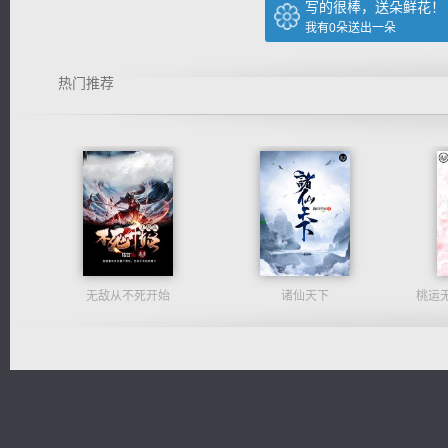
写的很棒，送朵鲜花！
我有
0
朵送出一朵
热门推荐
无敌从不死开始
诸仙天下
桃运