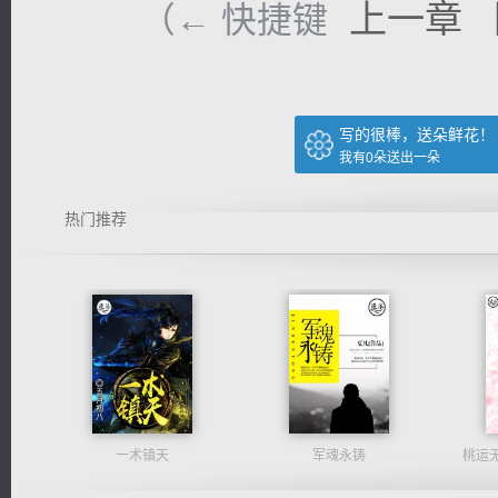
上一章
（← 快捷键
写的很棒，送朵鲜花！
我有
0
朵送出一朵
热门推荐
一术镇天
军魂永铸
桃运