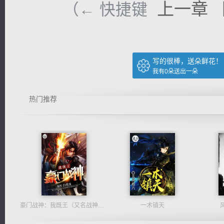
上一章
（← 快捷键
写的很棒，送朵鲜花！
我有
0
朵送出一朵
热门推荐
豪门战神：我既王（又名战神归来不败神婿修罗战神）
一术镇天