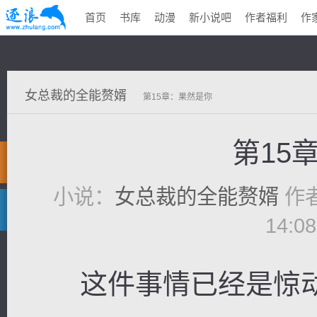
首页
书库
动漫
新小说吧
作者福利
作
女总裁的全能赘婿
第15章：果然是你
第15
小说：
女总裁的全能赘婿
作
14:0
这件事情已经是惊动