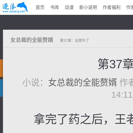
首页
书库
动漫
新小说吧
作者福利
作
女总裁的全能赘婿
第37章：出意外了
第37
小说：
女总裁的全能赘婿
作
14:1
拿完了药之后，王老