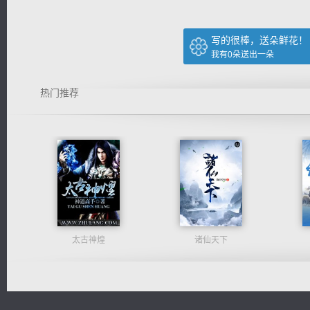
写的很棒，送朵鲜花！
我有
0
朵送出一朵
热门推荐
太古神煌
诸仙天下