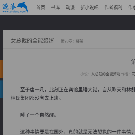
首页
书库
动漫
新小说吧
作者福利
作
女总裁的全能赘婿
第98章：绑架
小说：
女总裁的全能赘婿
作者：
至于唐一凡，此刻正在宾馆里睡大觉，自从昨天和林舒
林氏集团都没有去上班。
睡了一个自然醒。
这种事情要是在国外，真的就是无法想象的一件事情，