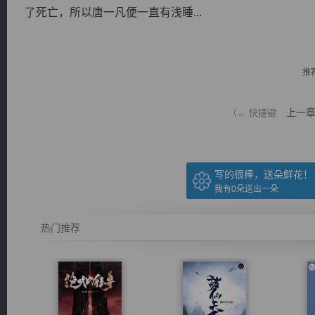
了死亡，所以唐一凡便一直有浅睡...
推
逐浪小说
上一
（← 快捷键
写的很棒，送朵鲜花！
我有
0
朵送出一朵
热门推荐