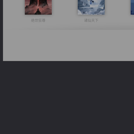
绝世狂尊
诸仙天下
一术镇天
都市之至尊君侯
佣兵王
豪门战神：我既王（又名战神归来不败神婿修罗战神）