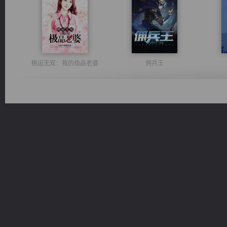
桃运无双：我的极品老婆
佣兵王
风前欲劝春光住
维和先锋