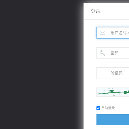
登录
自动登录