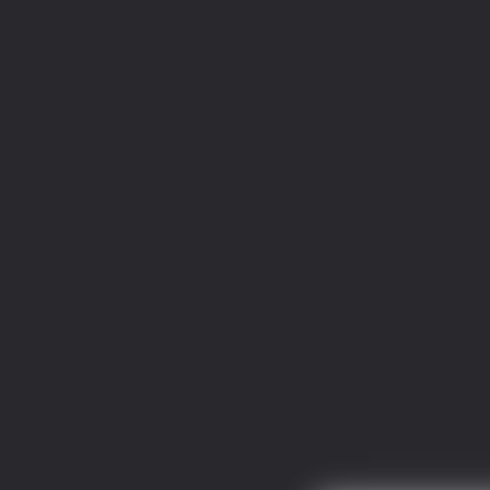
绝世狂尊
军魂永铸