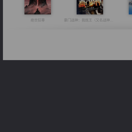
绝世狂尊
豪门战神：我既王（又名战神归来不败神婿修罗战神）
都市之至尊君侯
一术镇天
军魂永铸
诸仙天下