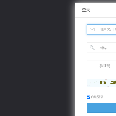
登录
自动登录