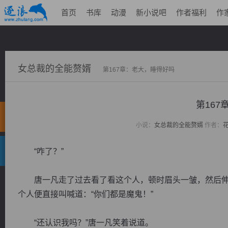
首页
书库
动漫
新小说吧
作者福利
作
女总裁的全能赘婿
第167章：老大，睡得好吗
第16
小说：
女总裁的全能赘婿
作者：
“咋了？”
唐一凡走了过去看了看这个人，顿时眉头一皱，然后伸
个人便直接叫喊道：“你们都是魔鬼！”
“还认识我吗？”唐一凡笑着说道。