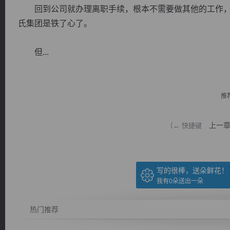
回到公司就办理离职手续，根本不需要做其他的工作，
氏集团是铁了心了。
但...
逐浪小说
推
上一
（← 快捷键
写的很棒，送朵鲜花！
我有
0
朵送出一朵
热门推荐