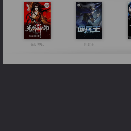
光明神印
佣兵王
豪门战神：我既王（又名战神归来不败神婿修罗战神）
诸仙天下