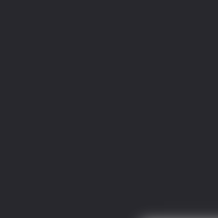
激荡人生
绝世狂尊