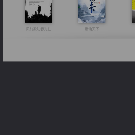
风前欲劝春光住
诸仙天下
佣兵王
无敌从不死开始