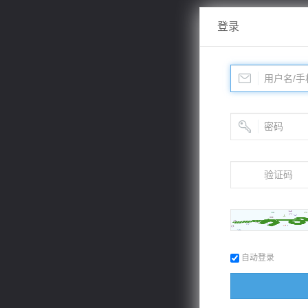
登录
自动登录